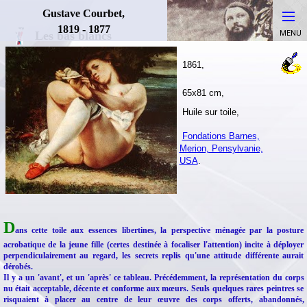
Gustave Courbet,
1819 - 1877
Les bas blancs
1861,
65x81 cm,
Huile sur toile,
Fondations Barnes,
Merion, Pensylvanie,
USA
.
D
ans cette toile aux essences libertines, la perspective ménagée par la posture
acrobatique de la jeune fille (certes destinée à focaliser l'attention) incite à déployer
perpendiculairement au regard, les secrets replis qu'une attitude différente aurait
dérobés.
Il y a un 'avant', et un 'après' ce tableau. Précédemment, la représentation du corps
nu était acceptable, décente et conforme aux mœurs. Seuls quelques rares peintres se
risquaient à placer au centre de leur œuvre des corps offerts, abandonnés,