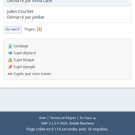
Démarré par
Anna Catei
Julien Courbet
Démarré par
joeBar
Pages
1
EN HAUT
Sondage
Sujet déplacé
Sujet bloqué
Sujet épinglé
Sujets que vous suivez
|
|
Aide
Termes et Règles
En haut ▲
,
SMF 2.1.6 © 2025
Simple Machines
Page créée en 0.114 secondes avec 18 requêtes.