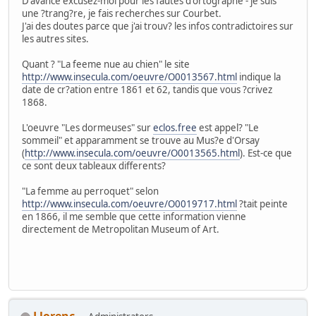
D'avance excusez-moi pour les fautes d'ortographe - je suis
une ?trang?re, je fais recherches sur Courbet.
J'ai des doutes parce que j'ai trouv? les infos contradictoires sur
les autres sites.
Quant ? "La feeme nue au chien" le site
http://www.insecula.com/oeuvre/O0013567.html
indique la
date de cr?ation entre 1861 et 62, tandis que vous ?crivez
1868.
L'oeuvre "Les dormeuses" sur
eclos.free
est appel? "Le
sommeil" et apparamment se trouve au Mus?e d'Orsay
(
http://www.insecula.com/oeuvre/O0013565.html
). Est-ce que
ce sont deux tableaux differents?
"La femme au perroquet" selon
http://www.insecula.com/oeuvre/O0019717.html
?tait peinte
en 1866, il me semble que cette information vienne
directement de Metropolitan Museum of Art.