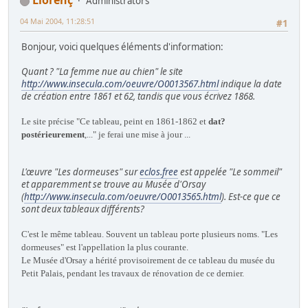
Llorenç
Administrators
04 Mai 2004, 11:28:51
#1
Bonjour, voici quelques éléments d'information:
Quant ? "La femme nue au chien" le site
http://www.insecula.com/oeuvre/O0013567.html
indique la date
de création entre 1861 et 62, tandis que vous écrivez 1868.
Le site précise "Ce tableau, peint en 1861-1862 et
dat?
postérieurement
,..." je ferai une mise à jour ...
L'œuvre "Les dormeuses" sur
eclos.free
est appelée "Le sommeil"
et apparemment se trouve au Musée d'Orsay
(
http://www.insecula.com/oeuvre/O0013565.html
). Est-ce que ce
sont deux tableaux différents?
C'est le même tableau. Souvent un tableau porte plusieurs noms. "Les
dormeuses" est l'appellation la plus courante.
Le Musée d'Orsay a hérité provisoirement de ce tableau du musée du
Petit Palais, pendant les travaux de rénovation de ce dernier.