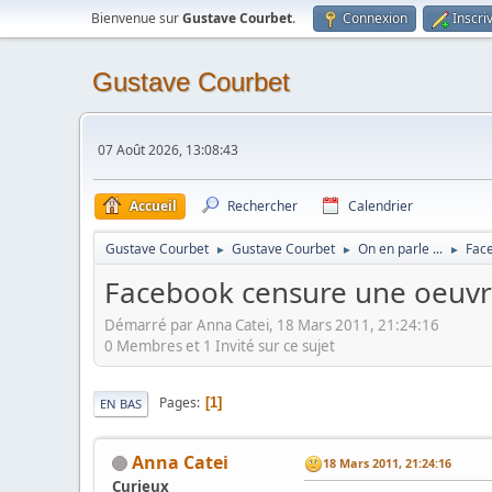
Bienvenue sur
Gustave Courbet
.
Connexion
Inscri
Gustave Courbet
07 Août 2026, 13:08:43
Accueil
Rechercher
Calendrier
Gustave Courbet
Gustave Courbet
On en parle ...
Fac
►
►
►
Facebook censure une oeuvr
Démarré par Anna Catei, 18 Mars 2011, 21:24:16
0 Membres et 1 Invité sur ce sujet
Pages
1
EN BAS
Anna Catei
18 Mars 2011, 21:24:16
Curieux