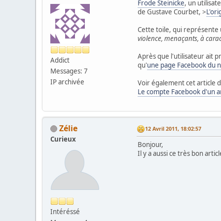
Frode Steinicke
, un utilisa
de Gustave Courbet,
>
L'or
Cette toile, qui représente
violence, menaçants, à cara
Après que l'utilisateur ait 
Addict
qu'
une page Facebook du n
Messages: 7
IP archivée
Voir également cet article
Le compte Facebook d'un ar
Zélie
12 Avril 2011, 18:02:57
Curieux
Bonjour,
Il y a aussi ce très bon articl
Intéréssé