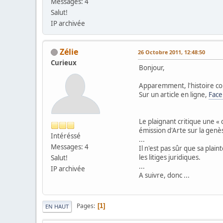
Messages: 4
Salut!
IP archivée
Zélie
26 Octobre 2011, 12:48:50
Curieux
Bonjour,
Apparemment, l'histoire con
Sur un article en ligne,
Face
Le plaignant critique une « 
émission d'Arte sur la gen
Intéréssé
...
Messages: 4
Il n'est pas sûr que sa plai
les litiges juridiques.
Salut!
...
IP archivée
A suivre, donc ...
Pages
1
EN HAUT