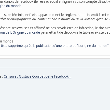
teur danois de facebook (le réseau social en ligne) a vu son compte désactivé
igine du monde
.
 un sexe féminin, enfreint apparemment le règlement qui interdit la mis
ctère pornographique ou contenant de la nudité ou de la violence gratuite »
présenté ses excuses et affirmé ne pas savoir être en infraction, le site a r
om de L'Origine du monde
permettant de découvrir le tableau existe dep
 du monde:
tiste supprimé après la publication d'une photo de "L'origine du monde"
e :
Censure : Gustave Courbet défie Facebook...