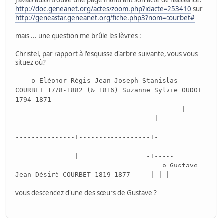
http://doc.geneanet.org/actes/zoom.php?idacte=253410
sur
http://geneastar.geneanet.org/fiche.php3?nom=courbet#
mais ... une question me brûle les lèvres :
Christel, par rapport à l'esquisse d'arbre suivante, vous vous
situez où?
o Eléonor Régis Jean Joseph Stanislas
COURBET 1778-1882 (& 1816) Suzanne Sylvie OUDOT
1794-1871
|
|
-----
---------------+------------------+-
| -+-----
o Gustave
Jean Désiré COURBET 1819-1877 | | |
vous descendez d'une des sœurs de Gustave ?