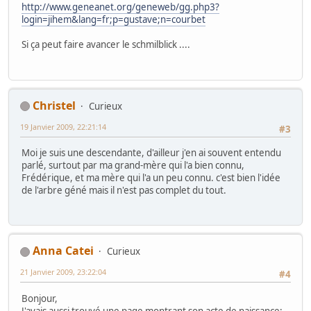
http://www.geneanet.org/geneweb/gg.php3?
login=jihem&lang=fr;p=gustave;n=courbet
Si ça peut faire avancer le schmilblick ....
Christel
Curieux
19 Janvier 2009, 22:21:14
#3
Moi je suis une descendante, d'ailleur j'en ai souvent entendu
parlé, surtout par ma grand-mère qui l'a bien connu,
Frédérique, et ma mère qui l'a un peu connu. c'est bien l'idée
de l'arbre géné mais il n'est pas complet du tout.
Anna Catei
Curieux
21 Janvier 2009, 23:22:04
#4
Bonjour,
J'avais aussi trouvé une page montrant son acte de naissance: