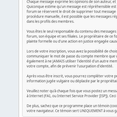
Chaque message exprime les opinions de son auteur, et n
Quiconque estime qu'un message est répréhensible est 
forum se réservent le droit de supprimer tout message do
procédure manuelle, il est possible que les messages r
dans les profils des membres.
Vous êtes le seul responsable du contenu des messages qu
forum, son équipe et ses filiales. Le propriétaire de ce 
plainte formelle ou d'une action en justice engagée causé
Lors de votre inscription, vous avez la possibilité de ch
communiquer le mot de passe du compte membre que vous 
également à ne JAMAIS utiliser l'identité d'un autre 
votre compte, afin de prévenir l'usurpation d'identité.
Après vous être inscrit, vous pourrez compléter votre pr
information jugée vulgaire ou déplacée par le propriéta
Veuillez noter qu'à chaque fois que vous postez un messa
à Internet (FAI, ou Internet Service Provider [ISP]). Cec
De plus, sachez que ce programme place un témoin (cooki
votre navigateur. Ce témoin sert UNIQUEMENT à vous ga