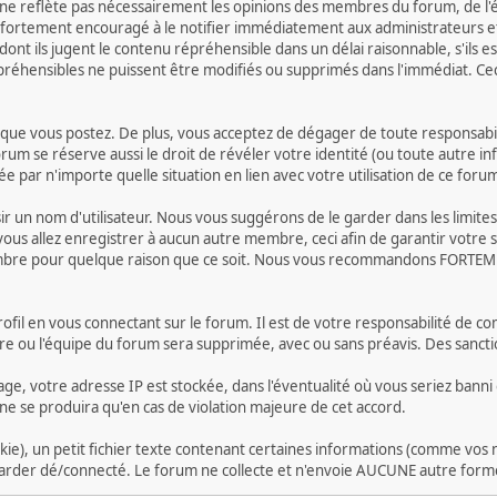
e reflète pas nécessairement les opinions des membres du forum, de l'équ
fortement encouragé à le notifier immédiatement aux administrateurs et
nt ils jugent le contenu répréhensible dans un délai raisonnable, s'ils es
épréhensibles ne puissent être modifiés ou supprimés dans l'immédiat. Ce
e vous postez. De plus, vous acceptez de dégager de toute responsabilité
forum se réserve aussi le droit de révéler votre identité (ou toute autre i
e par n'importe quelle situation en lien avec votre utilisation de ce foru
oisir un nom d'utilisateur. Nous vous suggérons de le garder dans les limi
allez enregistrer à aucun autre membre, ceci afin de garantir votre séc
membre pour quelque raison que ce soit. Nous vous recommandons FORTEME
ofil en vous connectant sur le forum. Il est de votre responsabilité de c
ire ou l'équipe du forum sera supprimée, avec ou sans préavis. Des sanct
ge, votre adresse IP est stockée, dans l'éventualité où vous seriez bann
i ne se produira qu'en cas de violation majeure de cet accord.
e), un petit fichier texte contenant certaines informations (comme vos n
rder dé/connecté. Le forum ne collecte et n'envoie AUCUNE autre forme 