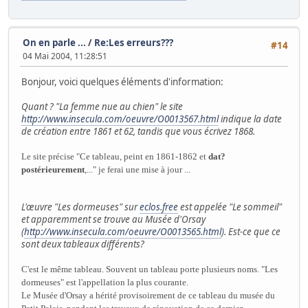
On en parle ...
/
Re:Les erreurs???
#14
04 Mai 2004, 11:28:51
Bonjour, voici quelques éléments d'information:
Quant ? "La femme nue au chien" le site
http://www.insecula.com/oeuvre/O0013567.html
indique la date
de création entre 1861 et 62, tandis que vous écrivez 1868.
Le site précise "Ce tableau, peint en 1861-1862 et
dat?
postérieurement
,..." je ferai une mise à jour ...
L'œuvre "Les dormeuses" sur
eclos.free
est appelée "Le sommeil"
et apparemment se trouve au Musée d'Orsay
(
http://www.insecula.com/oeuvre/O0013565.html
). Est-ce que ce
sont deux tableaux différents?
C'est le même tableau. Souvent un tableau porte plusieurs noms. "Les
dormeuses" est l'appellation la plus courante.
Le Musée d'Orsay a hérité provisoirement de ce tableau du musée du