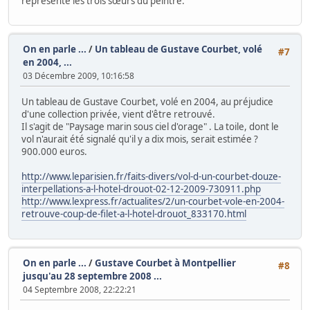
représente les trois sœurs du peintre.
On en parle ...
/
Un tableau de Gustave Courbet, volé
#7
en 2004, ...
03 Décembre 2009, 10:16:58
Un tableau de Gustave Courbet, volé en 2004, au préjudice
d'une collection privée, vient d'être retrouvé.
Il s'agit de "Paysage marin sous ciel d'orage" . La toile, dont le
vol n'aurait été signalé qu'il y a dix mois, serait estimée ?
900.000 euros.
http://www.leparisien.fr/faits-divers/vol-d-un-courbet-douze-
interpellations-a-l-hotel-drouot-02-12-2009-730911.php
http://www.lexpress.fr/actualites/2/un-courbet-vole-en-2004-
retrouve-coup-de-filet-a-l-hotel-drouot_833170.html
On en parle ...
/
Gustave Courbet à Montpellier
#8
jusqu'au 28 septembre 2008 ...
04 Septembre 2008, 22:22:21