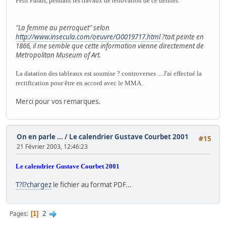
Petit Palais, pendant les travaux de rénovation de ce dernier.
"La femme au perroquet" selon
http://www.insecula.com/oeuvre/O0019717.html
?tait peinte en
1866, il me semble que cette information vienne directement de
Metropolitan Museum of Art.
La datation des tableaux est soumise ? controverses ... J'ai effectué la
rectification pour être en accord avec le MMA.
Merci pour vos remarques.
On en parle ...
/
Le calendrier Gustave Courbet 2001
#15
21 Février 2003, 12:46:23
Le calendrier Gustave Courbet 2001
T?l?chargez
le fichier au format PDF...
2
Pages
1