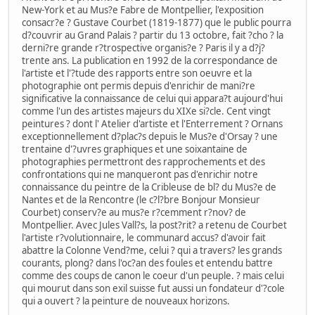
New-York et au Mus?e Fabre de Montpellier, l'exposition
consacr?e ? Gustave Courbet (1819-1877) que le public pourra
d?couvrir au Grand Palais ? partir du 13 octobre, fait ?cho ? la
derni?re grande r?trospective organis?e ? Paris il y a d?j?
trente ans. La publication en 1992 de la correspondance de
l'artiste et l'?tude des rapports entre son oeuvre et la
photographie ont permis depuis d'enrichir de mani?re
significative la connaissance de celui qui appara?t aujourd'hui
comme l'un des artistes majeurs du XIXe si?cle. Cent vingt
peintures ? dont l' Atelier d'artiste et l'Enterrement ? Ornans
exceptionnellement d?plac?s depuis le Mus?e d'Orsay ? une
trentaine d'?uvres graphiques et une soixantaine de
photographies permettront des rapprochements et des
confrontations qui ne manqueront pas d'enrichir notre
connaissance du peintre de la Cribleuse de bl? du Mus?e de
Nantes et de la Rencontre (le c?l?bre Bonjour Monsieur
Courbet) conserv?e au mus?e r?cemment r?nov? de
Montpellier. Avec Jules Vall?s, la post?rit? a retenu de Courbet
l'artiste r?volutionnaire, le communard accus? d'avoir fait
abattre la Colonne Vend?me, celui ? qui a travers? les grands
courants, plong? dans l'oc?an des foules et entendu battre
comme des coups de canon le coeur d'un peuple. ? mais celui
qui mourut dans son exil suisse fut aussi un fondateur d'?cole
qui a ouvert ? la peinture de nouveaux horizons.