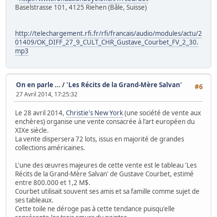
Baselstrasse 101, 4125 Riehen (Bâle, Suisse)
http://telechargement.rfi.fr/rfi/francais/audio/modules/actu/2
01409/OK_DIFF_27_9_CULT_CHR_Gustave_Courbet_FV_2_30.
mp3
On en parle ...
/
'Les Récits de la Grand-Mère Salvan'
#6
27 Avril 2014, 17:25:32
Le 28 avril 2014,
Christie's New York
(une société de vente aux
enchères) organise une vente consacrée à l'art européen du
XIXe siècle.
La vente dispersera 72 lots, issus en majorité de grandes
collections américaines.
L'une des œuvres majeures de cette vente est le tableau 'Les
Récits de la Grand-Mère Salvan' de Gustave Courbet, estimé
entre 800.000 et 1,2 M$.
Courbet utilisait souvent ses amis et sa famille comme sujet de
ses tableaux.
Cette toile ne déroge pas à cette tendance puisqu'elle