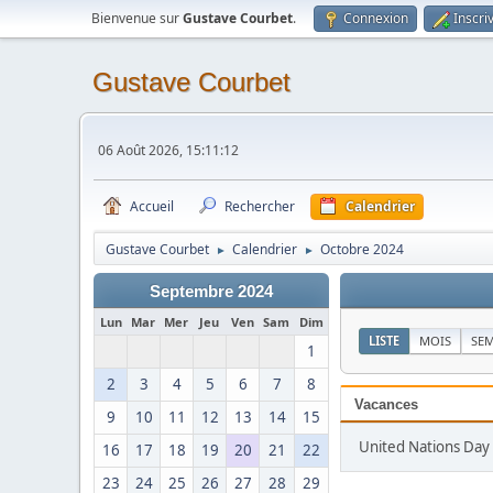
Bienvenue sur
Gustave Courbet
.
Connexion
Inscri
Gustave Courbet
06 Août 2026, 15:11:12
Accueil
Rechercher
Calendrier
Gustave Courbet
Calendrier
Octobre 2024
►
►
Septembre 2024
Lun
Mar
Mer
Jeu
Ven
Sam
Dim
LISTE
MOIS
SE
1
2
3
4
5
6
7
8
Vacances
9
10
11
12
13
14
15
United Nations Day
16
17
18
19
20
21
22
23
24
25
26
27
28
29