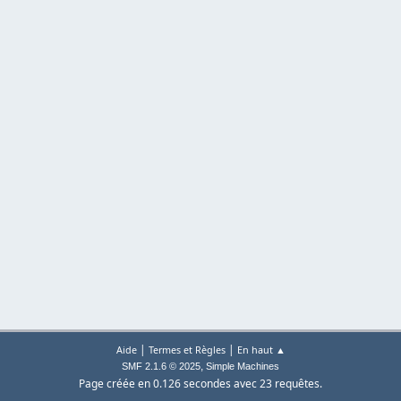
|
|
Aide
Termes et Règles
En haut ▲
,
SMF 2.1.6 © 2025
Simple Machines
Page créée en 0.126 secondes avec 23 requêtes.