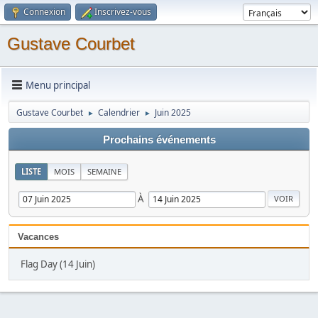
Connexion
Inscrivez-vous
Gustave Courbet
Menu principal
Gustave Courbet
Calendrier
Juin 2025
►
►
Prochains événements
LISTE
MOIS
SEMAINE
À
Vacances
Flag Day (14 Juin)