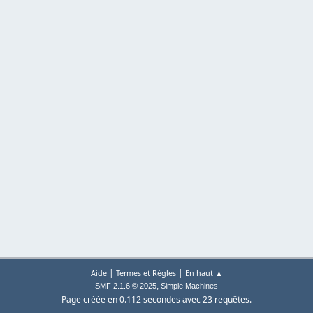
|
|
Aide
Termes et Règles
En haut ▲
,
SMF 2.1.6 © 2025
Simple Machines
Page créée en 0.112 secondes avec 23 requêtes.