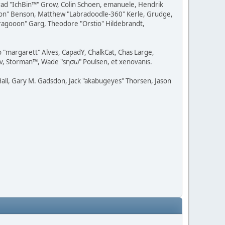
 Brad "IchBin™" Grow, Colin Schoen, emanuele, Hendrik
ession" Benson, Matthew "Labradoodle-360" Kerle, Grudge,
"Dragooon" Garg, Theodore "Orstio" Hildebrandt,
o "margarett" Alves, CapadY, ChalkCat, Chas Large,
dav, Storman™, Wade "sησω" Poulsen, et xenovanis.
all, Gary M. Gadsdon, Jack "akabugeyes" Thorsen, Jason