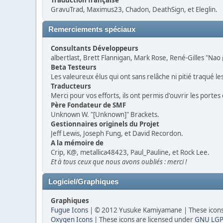
Traduction française
GravuTrad, Maximus23, Chadon, DeathSign, et Eleglin.
Remerciements spéciaux
Consultants Développeurs
albertlast, Brett Flannigan, Mark Rose, René-Gilles "Nao
Beta Testeurs
Les valeureux élus qui ont sans relâche ni pitié traqué l
Traducteurs
Merci pour vos efforts, ils ont permis d'ouvrir les porte
Père Fondateur de SMF
Unknown W. "[Unknown]" Brackets.
Gestionnaires originels du Projet
Jeff Lewis, Joseph Fung, et David Recordon.
A la mémoire de
Crip, K@, metallica48423, Paul_Pauline, et Rock Lee.
Et à tous ceux que nous avons oubliés : merci !
Logiciel/Graphiques
Graphiques
Fugue Icons
| © 2012 Yusuke Kamiyamane | These icons 
Oxygen Icons
| These icons are licensed under
GNU LGP