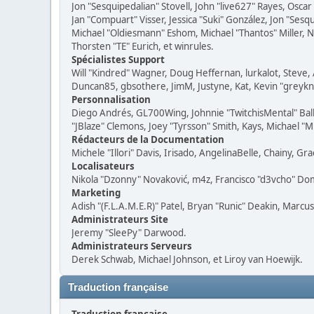
Jon "Sesquipedalian" Stovell, John "live627" Rayes, Osc
Jan "Compuart" Visser, Jessica "Suki" González, Jon "Se
Michael "Oldiesmann" Eshom, Michael "Thantos" Miller, N
Thorsten "TE" Eurich, et winrules.
Spécialistes Support
Will "Kindred" Wagner, Doug Heffernan, lurkalot, Steve, 
Duncan85, gbsothere, JimM, Justyne, Kat, Kevin "greykni
Personnalisation
Diego Andrés, GL700Wing, Johnnie "TwitchisMental" Bal
"JBlaze" Clemons, Joey "Tyrsson" Smith, Kays, Michael "M
Rédacteurs de la Documentation
Michele "Illori" Davis, Irisado, AngelinaBelle, Chainy, 
Localisateurs
Nikola "Dzonny" Novaković, m4z, Francisco "d3vcho" Do
Marketing
Adish "(F.L.A.M.E.R)" Patel, Bryan "Runic" Deakin, Marcu
Administrateurs Site
Jeremy "SleePy" Darwood.
Administrateurs Serveurs
Derek Schwab, Michael Johnson, et Liroy van Hoewijk.
Traduction française