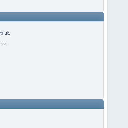
GitHub
..
ence.