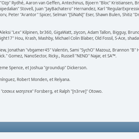
ar "Ozp" Rydhé, Aaron van Geffen, Antechinus, Bjoern "Bloc" Kristiansen,
squipedalian" Stovell, Juan "JayBachatero" Hernandez, Karl "RegularExpr
orv, Peter "Arantor" Spicer, Selman "[SiNaN]" Eser, Shawn Bulen, Shitiz 
Aleksi "Lex" Kilpinen, br360, GigaWatt, ziycon, Adam Tallon, Bigguy, Brun
ght17" Hou, Krash, Mashby, Michael Colin Blaber, Old Fossil, S-Ace, sha
lew, Jonathan "vbgamer45" Valentin, Sami "SychO" Mazouz, Brannon "B" H
ick." Gomez, NanoSector, Ricky., Russell "NEND" Najar, et SA™.
Graeme Spence, et Joshua "groundup" Dickerson.
mínguez, Robert Monden, et Relyana.
s "cσσкιє мσηѕтєя" Forsberg, et Ralph "[n3rve]" Otowo.