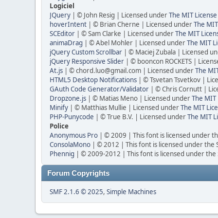
Logiciel
JQuery
| © John Resig | Licensed under
The MIT License
hoverIntent
| © Brian Cherne | Licensed under
The MIT
SCEditor
| © Sam Clarke | Licensed under
The MIT Licen
animaDrag
| © Abel Mohler | Licensed under
The MIT Li
jQuery Custom Scrollbar
| © Maciej Zubala | Licensed u
jQuery Responsive Slider
| © booncon ROCKETS | Licen
At.js
| © chord.luo@gmail.com | Licensed under
The MIT
HTML5 Desktop Notifications
| © Tsvetan Tsvetkov | Li
GAuth Code Generator/Validator
| © Chris Cornutt | L
Dropzone.js
| © Matias Meno | Licensed under
The MIT 
Minify
| © Matthias Mullie | Licensed under
The MIT Lice
PHP-Punycode
| © True B.V. | Licensed under
The MIT L
Police
Anonymous Pro
| © 2009 | This font is licensed under t
ConsolaMono
| © 2012 | This font is licensed under the
Phennig
| © 2009-2012 | This font is licensed under the
Forum Copyrights
SMF 2.1.6 © 2025
,
Simple Machines