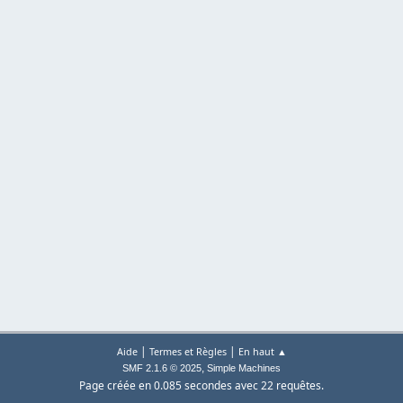
|
|
Aide
Termes et Règles
En haut ▲
,
SMF 2.1.6 © 2025
Simple Machines
Page créée en 0.085 secondes avec 22 requêtes.