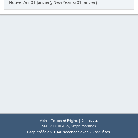
Nouvel An (01 Janvier), New Year's (01 Janvier)
|
|
Aide
Termes et Règles
En haut ▲
,
SMF 2.1.6 © 2025
Simple Machines
Page créée en 0.040 secondes avec 23 requêtes.