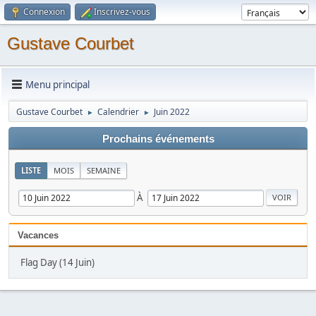
Connexion
Inscrivez-vous
Gustave Courbet
Menu principal
Gustave Courbet
Calendrier
Juin 2022
►
►
Prochains événements
LISTE
MOIS
SEMAINE
À
Vacances
Flag Day (14 Juin)