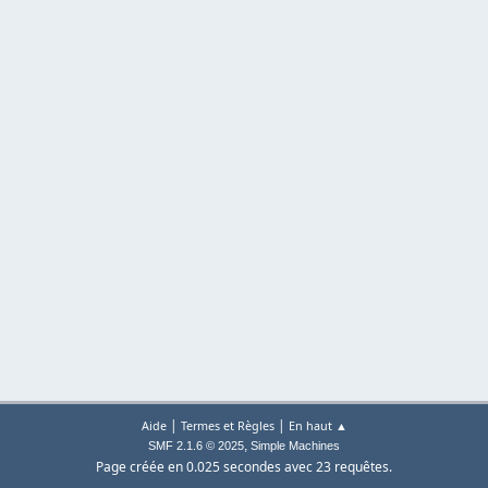
|
|
Aide
Termes et Règles
En haut ▲
,
SMF 2.1.6 © 2025
Simple Machines
Page créée en 0.025 secondes avec 23 requêtes.