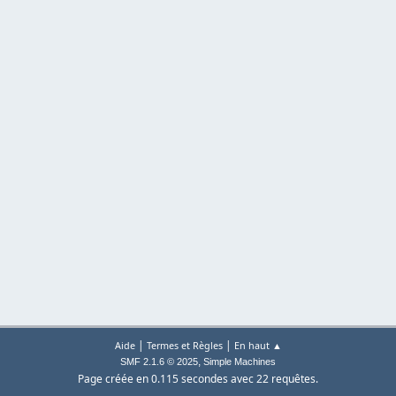
|
|
Aide
Termes et Règles
En haut ▲
,
SMF 2.1.6 © 2025
Simple Machines
Page créée en 0.115 secondes avec 22 requêtes.