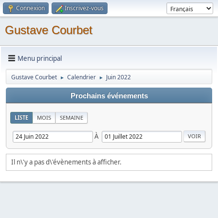
Connexion
Inscrivez-vous
Gustave Courbet
Menu principal
Gustave Courbet
Calendrier
Juin 2022
►
►
Prochains événements
LISTE
MOIS
SEMAINE
À
Il n\'y a pas d\'évènements à afficher.