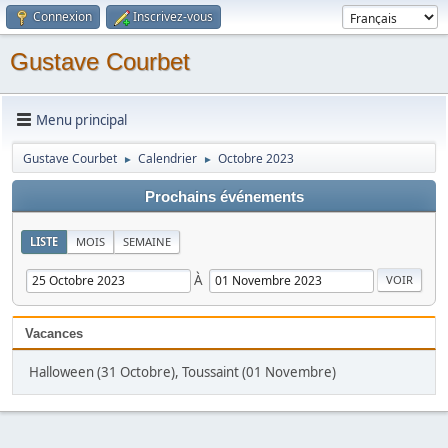
Connexion
Inscrivez-vous
Gustave Courbet
Menu principal
Gustave Courbet
Calendrier
Octobre 2023
►
►
Prochains événements
LISTE
MOIS
SEMAINE
À
Vacances
Halloween (31 Octobre), Toussaint (01 Novembre)