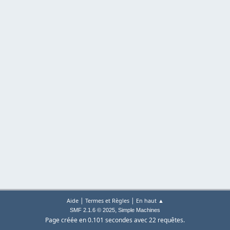
|
|
Aide
Termes et Règles
En haut ▲
,
SMF 2.1.6 © 2025
Simple Machines
Page créée en 0.101 secondes avec 22 requêtes.