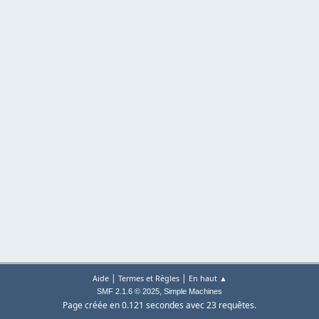
|
|
Aide
Termes et Règles
En haut ▲
,
SMF 2.1.6 © 2025
Simple Machines
Page créée en 0.121 secondes avec 23 requêtes.