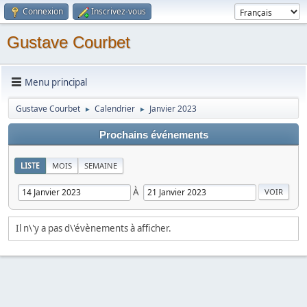
Connexion
Inscrivez-vous
Gustave Courbet
Menu principal
Gustave Courbet
Calendrier
Janvier 2023
►
►
Prochains événements
LISTE
MOIS
SEMAINE
À
Il n\'y a pas d\'évènements à afficher.