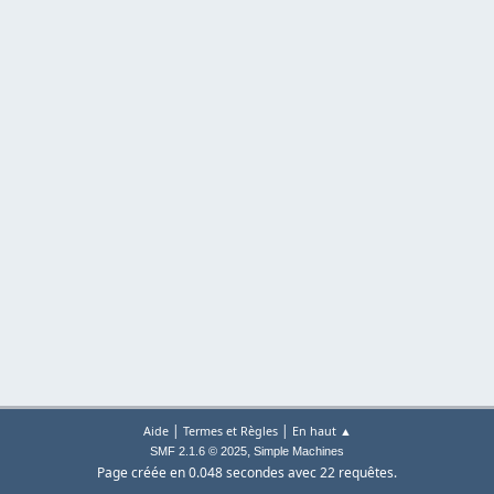
|
|
Aide
Termes et Règles
En haut ▲
,
SMF 2.1.6 © 2025
Simple Machines
Page créée en 0.048 secondes avec 22 requêtes.