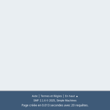
|
|
Aide
Termes et Règles
En haut ▲
,
SMF 2.1.6 © 2025
Simple Machines
Page créée en 0.013 secondes avec 20 requêtes.