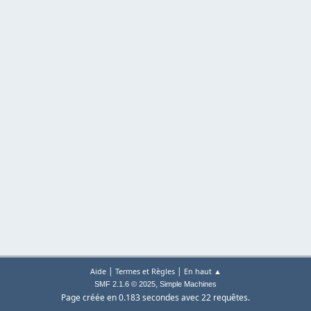
|
|
Aide
Termes et Règles
En haut ▲
,
SMF 2.1.6 © 2025
Simple Machines
Page créée en 0.183 secondes avec 22 requêtes.