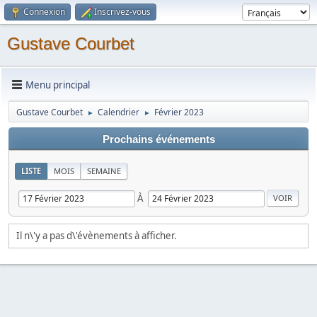
Connexion
Inscrivez-vous
Gustave Courbet
Menu principal
Gustave Courbet
Calendrier
Février 2023
►
►
Prochains événements
LISTE
MOIS
SEMAINE
À
Il n\'y a pas d\'évènements à afficher.