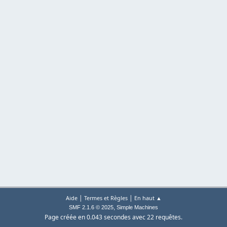
|
|
Aide
Termes et Règles
En haut ▲
,
SMF 2.1.6 © 2025
Simple Machines
Page créée en 0.043 secondes avec 22 requêtes.