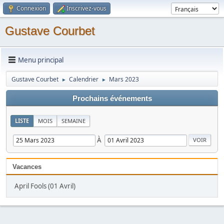
Connexion
Inscrivez-vous
Gustave Courbet
Menu principal
Gustave Courbet
Calendrier
Mars 2023
►
►
Prochains événements
LISTE
MOIS
SEMAINE
À
Vacances
April Fools (01 Avril)