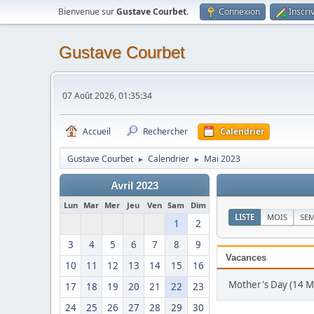
Bienvenue sur
Gustave Courbet
.
Connexion
Inscri
Gustave Courbet
07 Août 2026, 01:35:34
Accueil
Rechercher
Calendrier
Gustave Courbet
Calendrier
Mai 2023
►
►
Avril 2023
Lun
Mar
Mer
Jeu
Ven
Sam
Dim
LISTE
MOIS
SE
1
2
3
4
5
6
7
8
9
Vacances
10
11
12
13
14
15
16
Mother's Day (14 M
17
18
19
20
21
22
23
24
25
26
27
28
29
30