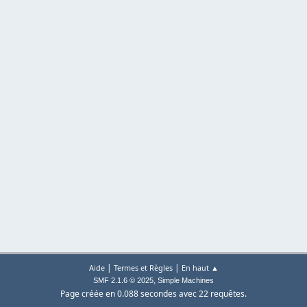
|
|
Aide
Termes et Règles
En haut ▲
,
SMF 2.1.6 © 2025
Simple Machines
Page créée en 0.088 secondes avec 22 requêtes.