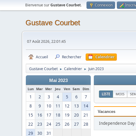
Bienvenue sur
Gustave Courbet
.
Connexion
Inscri
Gustave Courbet
07 Août 2026, 22:01:45
Accueil
Rechercher
Calendrier
Gustave Courbet
Calendrier
Juin 2023
►
►
Mai 2023
Lun
Mar
Mer
Jeu
Ven
Sam
Dim
LISTE
MOIS
SE
1
2
3
4
5
6
7
8
9
10
11
12
13
14
Vacances
15
16
17
18
19
20
21
Independence Day (0
22
23
24
25
26
27
28
29
30
31