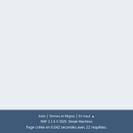
|
|
Aide
Termes et Règles
En haut ▲
,
SMF 2.1.6 © 2025
Simple Machines
Page créée en 0.042 secondes avec 22 requêtes.