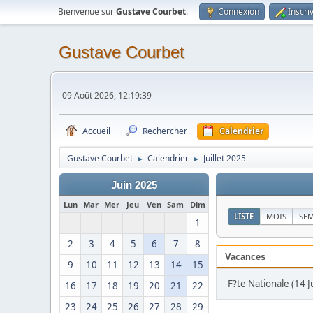
Bienvenue sur
Gustave Courbet
.
Connexion
Inscri
Gustave Courbet
09 Août 2026, 12:19:39
Accueil
Rechercher
Calendrier
Gustave Courbet
Calendrier
Juillet 2025
►
►
Juin 2025
Lun
Mar
Mer
Jeu
Ven
Sam
Dim
LISTE
MOIS
SE
1
2
3
4
5
6
7
8
Vacances
9
10
11
12
13
14
15
F?te Nationale (14 Ju
16
17
18
19
20
21
22
23
24
25
26
27
28
29