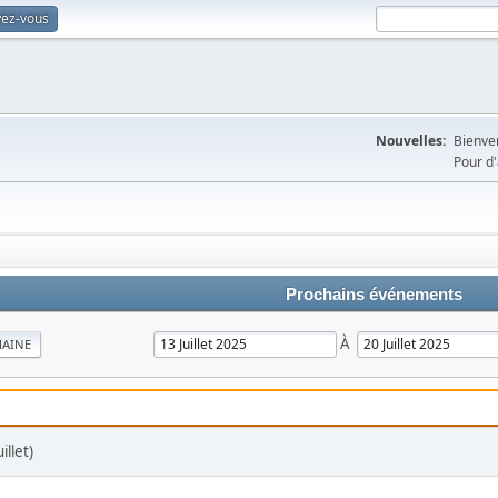
vez-vous
Nouvelles:
Bienven
Pour d'
Prochains événements
À
MAINE
illet)