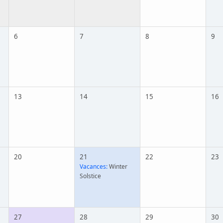
6
7
8
9
13
14
15
16
20
21
22
23
Vacances:
Winter
Solstice
27
28
29
30