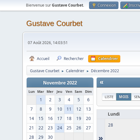
Bienvenue sur
Gustave Courbet
.
Connexion
Inscri
Gustave Courbet
07 Août 2026, 14:03:51
Accueil
Rechercher
Calendrier
Gustave Courbet
Calendrier
Décembre 2022
►
►
«
Novembre 2022
Lun
Mar
Mer
Jeu
Ven
Sam
Dim
LISTE
MOIS
SE
1
2
3
4
5
6
7
8
9
10
11
12
13
Lundi
14
15
16
17
18
19
20
28
21
22
23
24
25
26
27
»
28
29
30