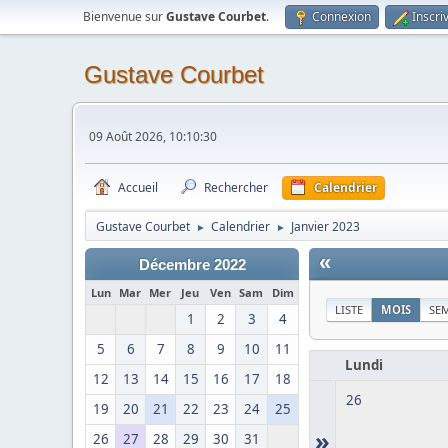
Bienvenue sur
Gustave Courbet
.
Connexion
Inscri
Gustave Courbet
09 Août 2026, 10:10:30
Accueil
Rechercher
Calendrier
Gustave Courbet
Calendrier
Janvier 2023
►
►
«
Décembre 2022
Lun
Mar
Mer
Jeu
Ven
Sam
Dim
LISTE
MOIS
SE
1
2
3
4
5
6
7
8
9
10
11
Lundi
12
13
14
15
16
17
18
26
19
20
21
22
23
24
25
»
26
27
28
29
30
31