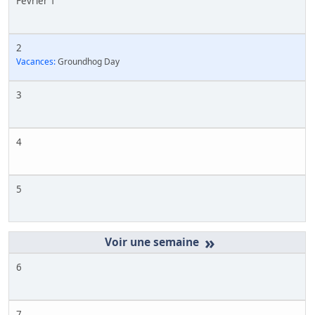
Février 1
2
Vacances:
Groundhog Day
3
4
5
»
6
7