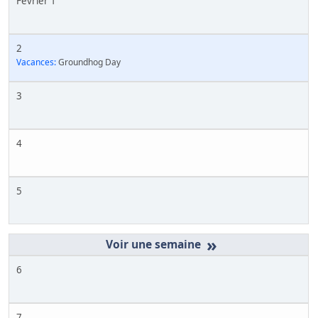
Février 1
2
Vacances:
Groundhog Day
3
4
5
»
6
7