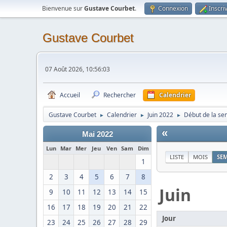
Bienvenue sur
Gustave Courbet
.
Connexion
Inscri
Gustave Courbet
07 Août 2026, 10:56:03
Accueil
Rechercher
Calendrier
Gustave Courbet
Calendrier
Juin 2022
Début de la se
►
►
►
«
Mai 2022
Lun
Mar
Mer
Jeu
Ven
Sam
Dim
LISTE
MOIS
SE
1
2
3
4
5
6
7
8
Juin
9
10
11
12
13
14
15
16
17
18
19
20
21
22
Jour
23
24
25
26
27
28
29