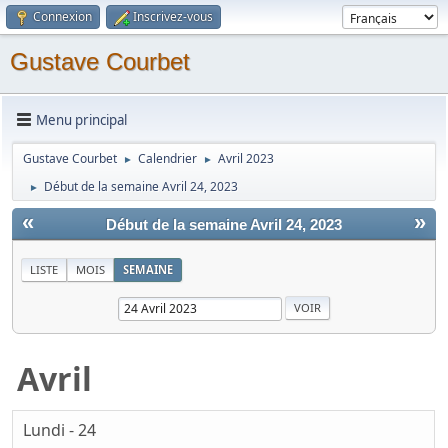
Connexion
Inscrivez-vous
Gustave Courbet
Menu principal
Gustave Courbet
Calendrier
Avril 2023
►
►
Début de la semaine Avril 24, 2023
►
«
»
Début de la semaine Avril 24, 2023
LISTE
MOIS
SEMAINE
Avril
Lundi - 24