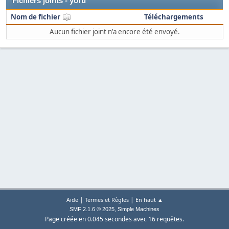
Fichiers joints - yoru
Nom de fichier
Téléchargements
Aucun fichier joint n'a encore été envoyé.
|
|
Aide
Termes et Règles
En haut ▲
,
SMF 2.1.6 © 2025
Simple Machines
Page créée en 0.045 secondes avec 16 requêtes.