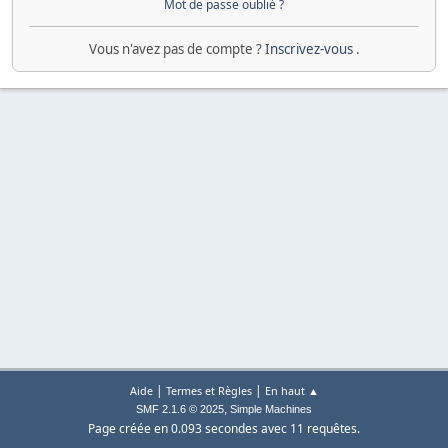
Mot de passe oublié ?
Vous n'avez pas de compte ?
Inscrivez-vous
.
|
|
Aide
Termes et Règles
En haut ▲
,
SMF 2.1.6 © 2025
Simple Machines
Page créée en 0.093 secondes avec 11 requêtes.