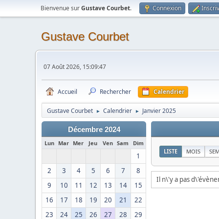
Bienvenue sur
Gustave Courbet
.
Connexion
Inscri
Gustave Courbet
07 Août 2026, 15:09:47
Accueil
Rechercher
Calendrier
Gustave Courbet
Calendrier
Janvier 2025
►
►
Décembre 2024
Lun
Mar
Mer
Jeu
Ven
Sam
Dim
LISTE
MOIS
SE
1
2
3
4
5
6
7
8
Il n\'y a pas d\'évèn
9
10
11
12
13
14
15
16
17
18
19
20
21
22
23
24
25
26
27
28
29