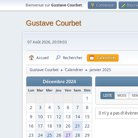
Bienvenue sur
Gustave Courbet
.
Connexion
Inscri
Gustave Courbet
07 Août 2026, 20:59:03
Accueil
Rechercher
Calendrier
Gustave Courbet
Calendrier
Janvier 2025
►
►
Décembre 2024
Lun
Mar
Mer
Jeu
Ven
Sam
Dim
LISTE
MOIS
SE
1
2
3
4
5
6
7
8
Il n\'y a pas d\'évèn
9
10
11
12
13
14
15
16
17
18
19
20
21
22
23
24
25
26
27
28
29