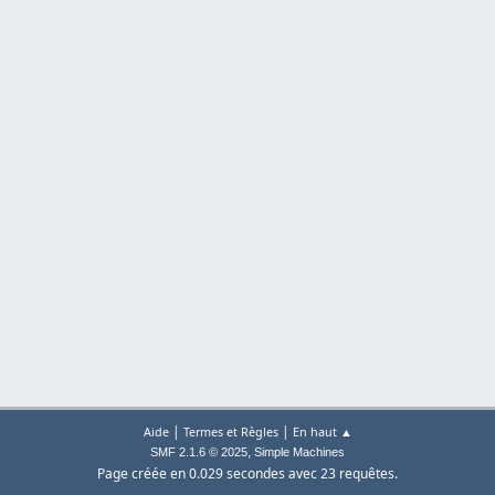
|
|
Aide
Termes et Règles
En haut ▲
,
SMF 2.1.6 © 2025
Simple Machines
Page créée en 0.029 secondes avec 23 requêtes.