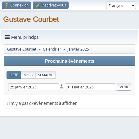
Connexion
Inscrivez-vous
Gustave Courbet
Menu principal
Gustave Courbet
Calendrier
Janvier 2025
►
►
Prochains événements
LISTE
MOIS
SEMAINE
À
Il n\'y a pas d\'évènements à afficher.