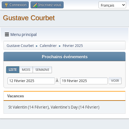
Connexion
Inscrivez-vous
Gustave Courbet
Menu principal
Gustave Courbet
Calendrier
Février 2025
►
►
Prochains événements
LISTE
MOIS
SEMAINE
À
Vacances
St Valentin (14 Février), Valentine's Day (14 Février)