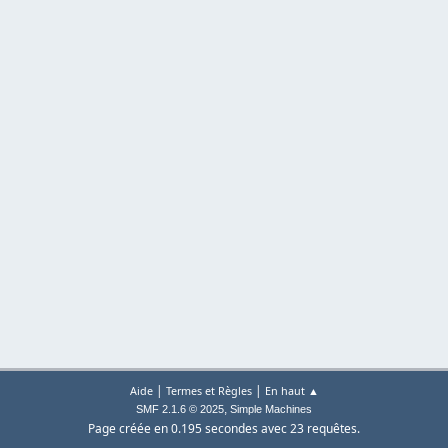
|
|
Aide
Termes et Règles
En haut ▲
,
SMF 2.1.6 © 2025
Simple Machines
Page créée en 0.195 secondes avec 23 requêtes.