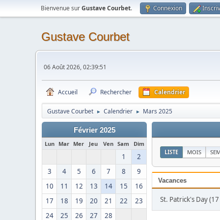
Bienvenue sur
Gustave Courbet
.
Connexion
Inscri
Gustave Courbet
06 Août 2026, 02:39:51
Accueil
Rechercher
Calendrier
Gustave Courbet
Calendrier
Mars 2025
►
►
Février 2025
Lun
Mar
Mer
Jeu
Ven
Sam
Dim
LISTE
MOIS
SE
1
2
3
4
5
6
7
8
9
Vacances
10
11
12
13
14
15
16
St. Patrick's Day (1
17
18
19
20
21
22
23
24
25
26
27
28