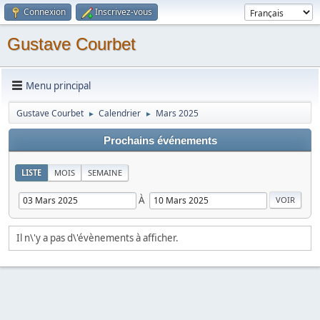
Connexion
Inscrivez-vous
Gustave Courbet
Menu principal
Gustave Courbet
Calendrier
Mars 2025
►
►
Prochains événements
LISTE
MOIS
SEMAINE
À
Il n\'y a pas d\'évènements à afficher.