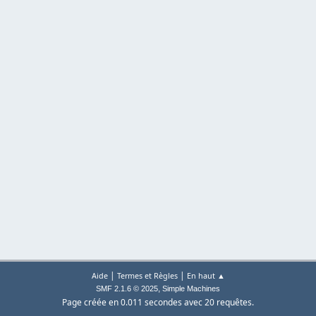
|
|
Aide
Termes et Règles
En haut ▲
,
SMF 2.1.6 © 2025
Simple Machines
Page créée en 0.011 secondes avec 20 requêtes.