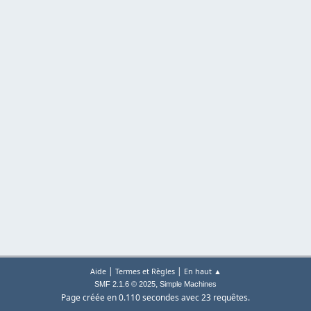
|
|
Aide
Termes et Règles
En haut ▲
,
SMF 2.1.6 © 2025
Simple Machines
Page créée en 0.110 secondes avec 23 requêtes.