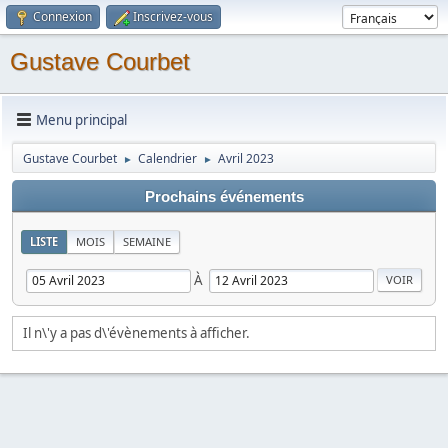
Connexion
Inscrivez-vous
Gustave Courbet
Menu principal
Gustave Courbet
Calendrier
Avril 2023
►
►
Prochains événements
LISTE
MOIS
SEMAINE
À
Il n\'y a pas d\'évènements à afficher.