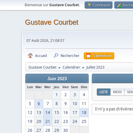
Bienvenue sur
Gustave Courbet
.
Connexion
Inscri
Gustave Courbet
07 Août 2026, 21:08:57
Accueil
Rechercher
Calendrier
Gustave Courbet
Calendrier
Juillet 2023
►
►
Juin 2023
Lun
Mar
Mer
Jeu
Ven
Sam
Dim
LISTE
MOIS
SE
1
2
3
4
5
6
7
8
9
10
11
Il n\'y a pas d\'évèn
12
13
14
15
16
17
18
19
20
21
22
23
24
25
26
27
28
29
30