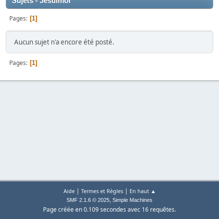
Sujets - Jesuimoi
Pages
1
Aucun sujet n'a encore été posté.
Pages
1
|
|
Aide
Termes et Règles
En haut ▲
,
SMF 2.1.6 © 2025
Simple Machines
Page créée en 0.109 secondes avec 16 requêtes.