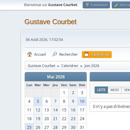
Bienvenue sur
Gustave Courbet
.
Connexion
Inscri
Gustave Courbet
06 Août 2026, 17:02:54
Accueil
Rechercher
Calendrier
Gustave Courbet
Calendrier
Juin 2026
►
►
Mai 2026
Lun
Mar
Mer
Jeu
Ven
Sam
Dim
LISTE
MOIS
SE
1
2
3
4
5
6
7
8
9
10
Il n\'y a pas d\'évèn
11
12
13
14
15
16
17
18
19
20
21
22
23
24
25
26
27
28
29
30
31