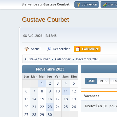
Bienvenue sur
Gustave Courbet
.
Connexion
Inscri
Gustave Courbet
08 Août 2026, 13:12:48
Accueil
Rechercher
Calendrier
Gustave Courbet
Calendrier
Décembre 2023
►
►
Novembre 2023
Lun
Mar
Mer
Jeu
Ven
Sam
Dim
LISTE
MOIS
SE
1
2
3
4
5
6
7
8
9
10
11
12
Vacances
13
14
15
16
17
18
19
Nouvel An (01 Janvie
20
21
22
23
24
25
26
27
28
29
30