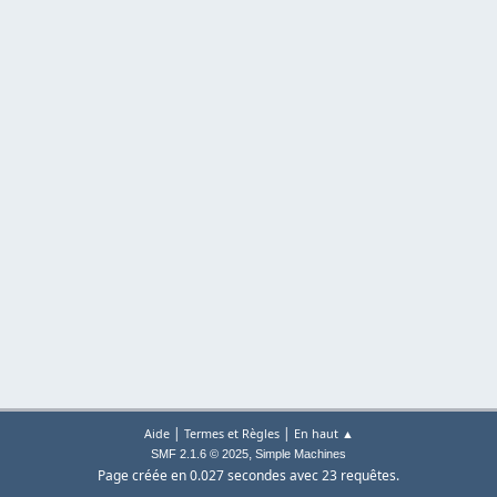
|
|
Aide
Termes et Règles
En haut ▲
,
SMF 2.1.6 © 2025
Simple Machines
Page créée en 0.027 secondes avec 23 requêtes.