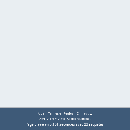
|
|
Aide
Termes et Règles
En haut ▲
,
SMF 2.1.6 © 2025
Simple Machines
Page créée en 0.161 secondes avec 23 requêtes.