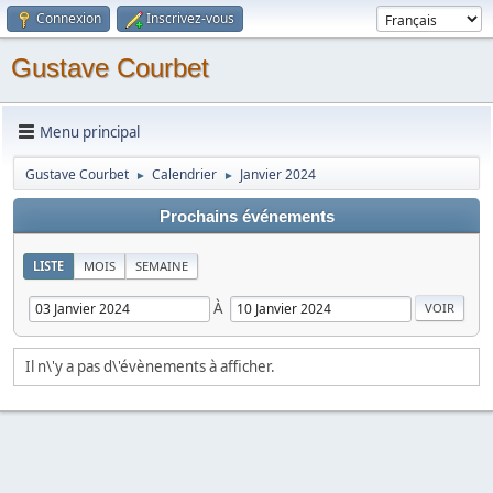
Connexion
Inscrivez-vous
Gustave Courbet
Menu principal
Gustave Courbet
Calendrier
Janvier 2024
►
►
Prochains événements
LISTE
MOIS
SEMAINE
À
Il n\'y a pas d\'évènements à afficher.