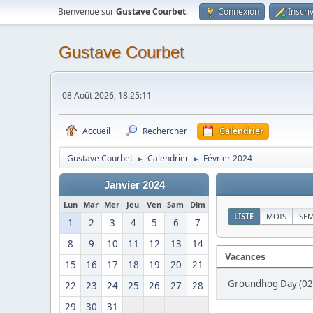
Bienvenue sur
Gustave Courbet
.
Connexion
Inscri
Gustave Courbet
08 Août 2026, 18:25:11
Accueil
Rechercher
Calendrier
Gustave Courbet
Calendrier
Février 2024
►
►
Janvier 2024
Lun
Mar
Mer
Jeu
Ven
Sam
Dim
LISTE
MOIS
SE
1
2
3
4
5
6
7
8
9
10
11
12
13
14
Vacances
15
16
17
18
19
20
21
Groundhog Day (02 
22
23
24
25
26
27
28
29
30
31