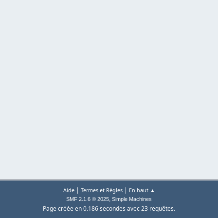
|
|
Aide
Termes et Règles
En haut ▲
,
SMF 2.1.6 © 2025
Simple Machines
Page créée en 0.186 secondes avec 23 requêtes.