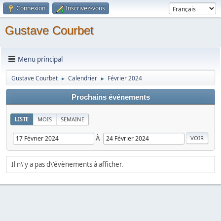
Connexion
Inscrivez-vous
Gustave Courbet
Menu principal
Gustave Courbet
Calendrier
Février 2024
►
►
Prochains événements
LISTE
MOIS
SEMAINE
À
Il n\'y a pas d\'évènements à afficher.