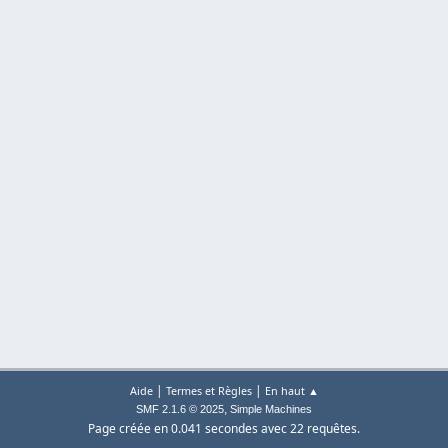
|
|
Aide
Termes et Règles
En haut ▲
,
SMF 2.1.6 © 2025
Simple Machines
Page créée en 0.041 secondes avec 22 requêtes.