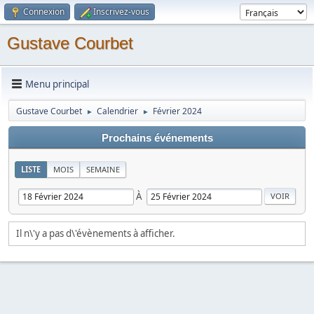
Connexion
Inscrivez-vous
Gustave Courbet
Menu principal
Gustave Courbet
Calendrier
Février 2024
►
►
Prochains événements
LISTE
MOIS
SEMAINE
À
Il n\'y a pas d\'évènements à afficher.